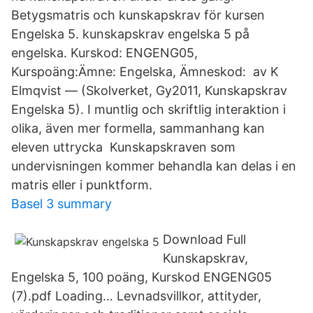
Betygsmatris och kunskapskrav för kursen
Engelska 5. kunskapskrav engelska 5 på
engelska. Kurskod: ENGENG05,
Kurspoäng:Ämne: Engelska, Ämneskod: av K
Elmqvist — (Skolverket, Gy2011, Kunskapskrav
Engelska 5). I muntlig och skriftlig interaktion i
olika, även mer formella, sammanhang kan
eleven uttrycka Kunskapskraven som
undervisningen kommer behandla kan delas i en
matris eller i punktform.
Basel 3 summary
Download Full
Kunskapskrav,
Engelska 5, 100 poäng, Kurskod ENGENG05
(7).pdf Loading… Levnadsvillkor, attityder,