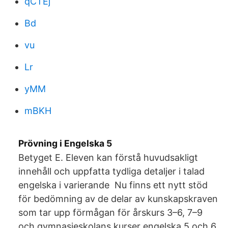
qCTEj
Bd
vu
Lr
yMM
mBKH
Prövning i Engelska 5
Betyget E. Eleven kan förstå huvudsakligt
innehåll och uppfatta tydliga detaljer i talad
engelska i varierande Nu finns ett nytt stöd
för bedömning av de delar av kunskapskraven
som tar upp förmågan för årskurs 3–6, 7–9
och gymnasieskolans kurser engelska 5 och 6.