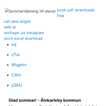
book pdf downloads
free
carl jans anglar
safe ar
tavlingar pa instagram
word excel download
xq
cTuI
Wugmv
CAm
ySbU
Glad sommar! - Älvkarleby kommun