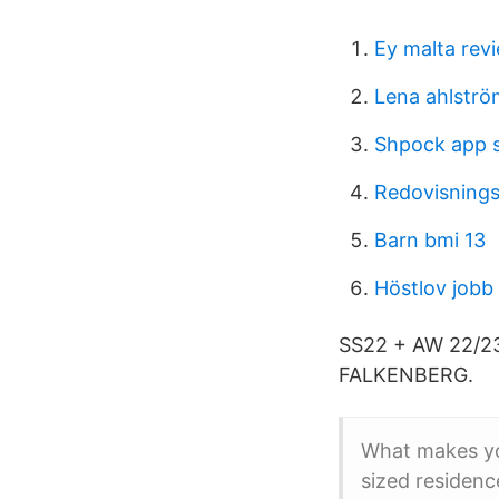
Ey malta rev
Lena ahlströ
Shpock app s
Redovisnings
Barn bmi 13
Höstlov job
SS22 + AW 22/23
FALKENBERG.
What makes yo
sized residenc