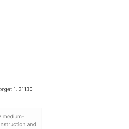
rget 1. 31130
ew medium-
onstruction and