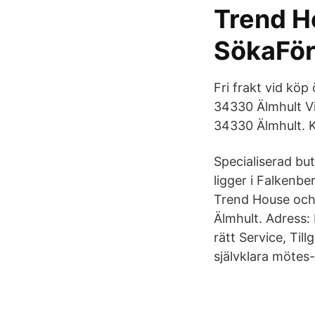
Trend H
SökaFör
Fri frakt vid kö
34330 Älmhult Vi
34330 Älmhult. K
Specialiserad bu
ligger i Falkenb
Trend House och
Älmhult. Adress:
rätt Service, Ti
självklara mötes