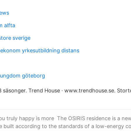
iews
m alfta
tore sverige
ekonom yrkesutbildning distans
b ungdom göteborg
 säsonger. Trend House · www.trendhouse.se. Storto
u truly happy is more The OSIRIS residence is a n
e built according to the standards of a low-energy c