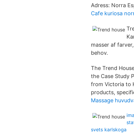
Adress: Norra Es
Cafe kuriosa nor
Tr
Ka
masser af farver
behov.
The Trend House 
the Case Study P
from Victoria to
products, specif
Massage huvudv
ima
sta
svets karlskoga