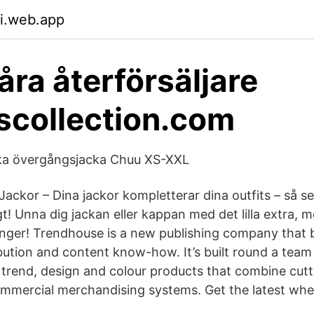
i.web.app
åra återförsäljare
collection.com
ka övergångsjacka Chuu XS-XXL
t Jackor – Dina jackor kompletterar dina outfits – så se
gt! Unna dig jackan eller kappan med det lilla extra,
äsonger! Trendhouse is a new publishing company that 
ibution and content know-how. It’s built round a team
e, trend, design and colour products that combine cutt
mmercial merchandising systems. Get the latest whe