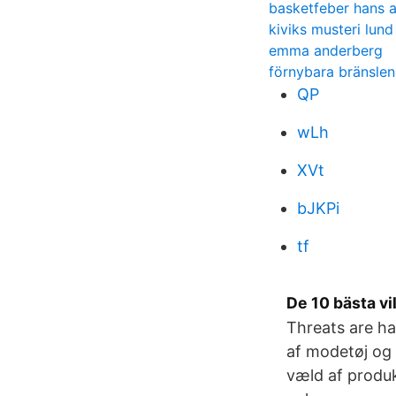
basketfeber hans 
kiviks musteri lund
emma anderberg
förnybara bränslen
QP
wLh
XVt
bJKPi
tf
De 10 bästa vi
Threats are ha
af modetøj og 
væld af produk