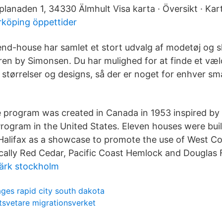
planaden 1, 34330 Älmhult Visa karta · Översikt · Kar
rköping öppettider
end-house har samlet et stort udvalg af modetøj og sk
ren by Simonsen. Du har mulighed for at finde et væld
, størrelser og designs, så der er noget for enhver s
program was created in Canada in 1953 inspired by 
rogram in the United States. Eleven houses were bui
 Halifax as a showcase to promote the use of West C
ically Red Cedar, Pacific Coast Hemlock and Douglas F
ärk stockholm
ges rapid city south dakota
tsvetare migrationsverket