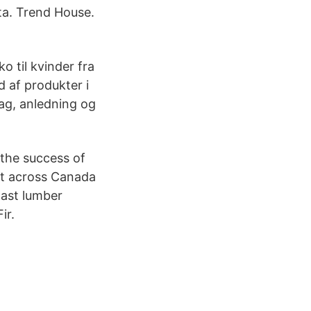
ta. Trend House.
o til kvinder fra
 af produkter i
mag, anledning og
the success of
lt across Canada
oast lumber
ir.