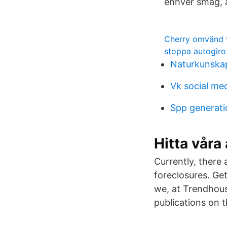
enhver smag, 
Cherry omvänd v
stoppa autogiro
Naturkunskap
Vk social me
Spp generati
Hitta våra
Currently, there
foreclosures. G
we, at Trendhous
publications on 