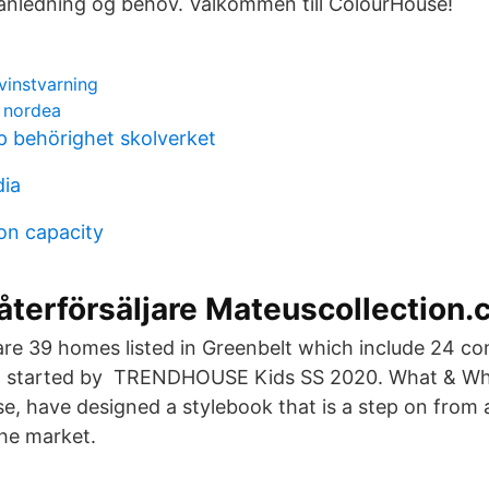
anledning og behov. Välkommen till ColourHouse!
instvarning
 nordea
 behörighet skolverket
dia
on capacity
 återförsäljare Mateuscollection
 are 39 homes listed in Greenbelt which include 24 co
et started by TRENDHOUSE Kids SS 2020. What & Wh
e, have designed a stylebook that is a step on from a
the market.