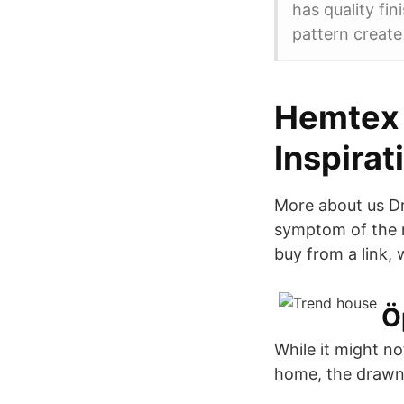
has quality fi
pattern create
Hemtex 
Inspirat
More about us Dr
symptom of the r
buy from a link,
Ö
While it might n
home, the drawn-