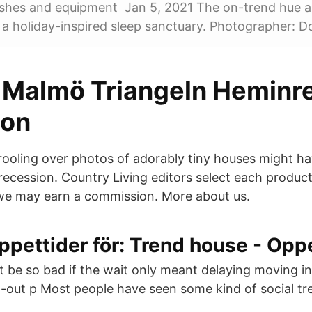
nishes and equipment Jan 5, 2021 The on-trend hue a
 a holiday-inspired sleep sanctuary. Photographer: Do
Malmö Triangeln Heminr
ion
ooling over photos of adorably tiny houses might ha
ecession. Country Living editors select each product 
 we may earn a commission. More about us.
ppettider för: Trend house - Opp
ot be so bad if the wait only meant delaying moving i
out p Most people have seen some kind of social tr