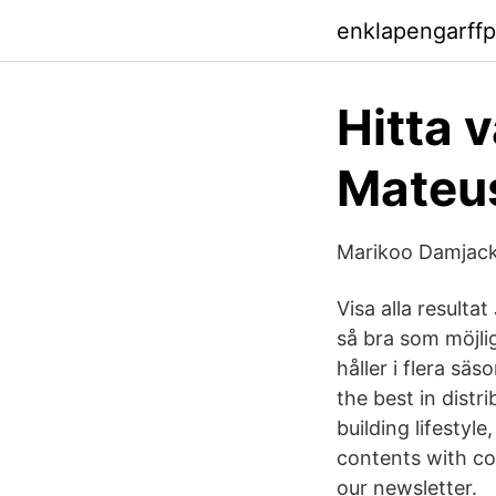
enklapengarffp
Hitta v
Mateus
Marikoo Damjac
Visa alla resulta
så bra som möjli
håller i flera s
the best in distr
building lifestyl
contents with co
our newsletter.