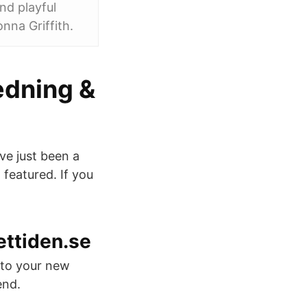
nd playful
nna Griffith.
edning &
ve just been a
featured. If you
ettiden.se
nto your new
end.