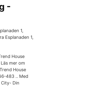
g -
splanaden 1,
ra Esplanaden 1,
 Trend House
. Läs mer om
 Trend House
346-483 .. Med
 City- Din