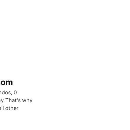
.com
ndos, 0
y That's why
ll other